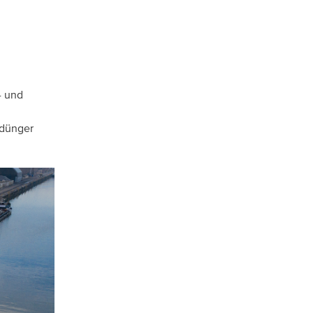
- und
ldünger