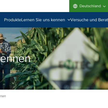
Deutschland
Produkte
Lernen Sie uns kennen
Versuche und Bera
Lernen Sie uns kennen
Höchste Qualität
Product Stewardship
kennen
Lagerinformationen
Sicherheit
Transportinformationen
nnen