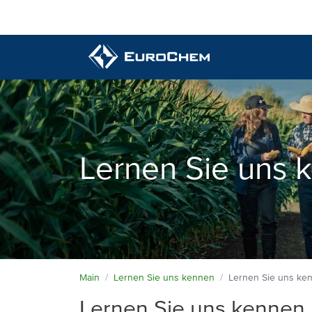
Produkte
Lernen Sie uns kennen
Lernen Sie uns 
Lernen Sie uns kennen
Versuche und Beratung
Höchste Qualität
Neuigkeiten & Veranstaltungen
Product Stewardship
Kontakt
Lagerinformationen
Main
Lernen Sie uns kennen
Lernen Sie uns ke
Lernen Sie uns kennen
Sicherheit